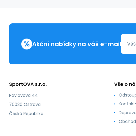
%
Akční nabídky na váš e-mail
SportOVA s.r.o.
Vše o n
Odstoup
Pavlovova 44
Kontakt
70030 Ostrava
Doprava
Česká Republika
Obchod