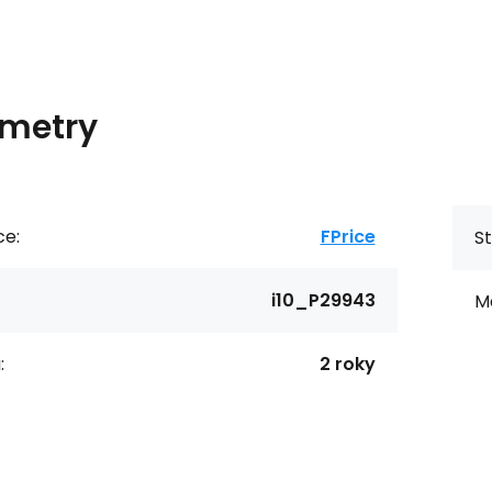
metry
ce:
FPrice
St
i10_P29943
Ma
:
2 roky