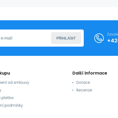
Zavol
PŘIHLÁSIT
+42
ákupu
Další informace
ení od smlouvy
Dotace
y
Recenze
 platba
ní podmínky