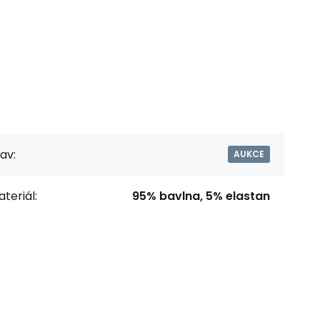
av:
AUKCE
teriál:
95% bavlna, 5% elastan