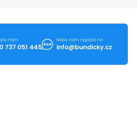
ejte nám
Nebo nám napište na
0 737 051 445
info@bundicky.cz