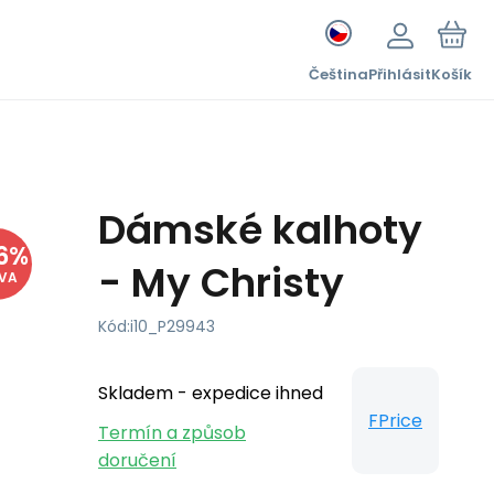
Čeština
Přihlásit
Košík
Dámské kalhoty
6
%
- My Christy
EVA
Kód:
i10_P29943
Skladem - expedice ihned
FPrice
Termín a způsob
doručení