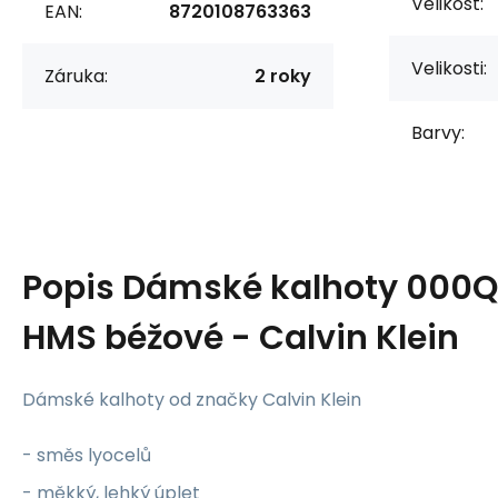
Velikost:
EAN:
8720108763363
Velikosti:
Záruka:
2 roky
Barvy:
Popis
Dámské kalhoty 000
HMS béžové - Calvin Klein
Dámské kalhoty od značky Calvin Klein
- směs lyocelů
- měkký, lehký úplet