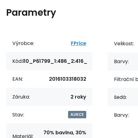
Parametry
Výrobce:
FPrice
Velikost:
Kód:
i10_P61799_1:486_2:416_
Barvy:
EAN:
2016103318032
Filtrační 
Záruka:
2 roky
šedá:
Stav:
Barvy:
AUKCE
70% bavlna, 30%
Materiál: