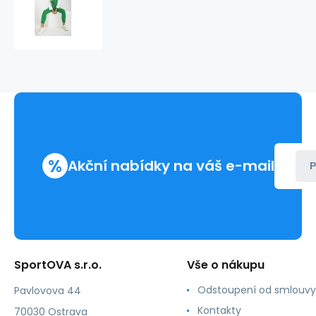
sada
EM
KMPL
764.64
zelená
-
FPrice
%
Akční nabídky na váš e-mail
P
SportOVA s.r.o.
Vše o nákupu
Odstoupení od smlouvy
Pavlovova 44
Kontakty
70030 Ostrava