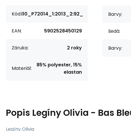
Kód:
i10_P72014_1:2013_2:92_
Barvy:
EAN:
5902528450129
šedá:
Záruka:
2 roky
Barvy:
85% polyester, 15%
Materiál:
elastan
Popis
Legíny Olivia - Bas Bl
Legíny Olivia