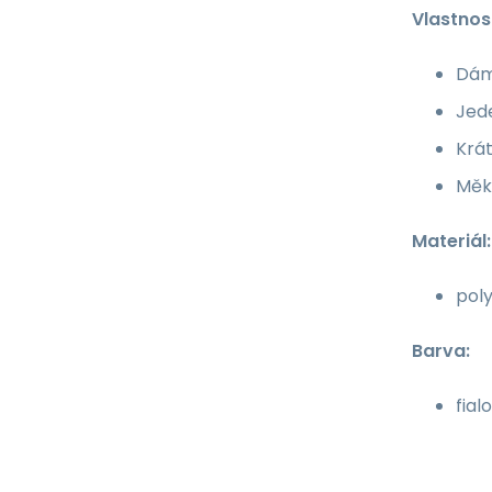
Vlastnost
Dám
Jed
Krát
Měkk
Materiál:
poly
Barva:
fial