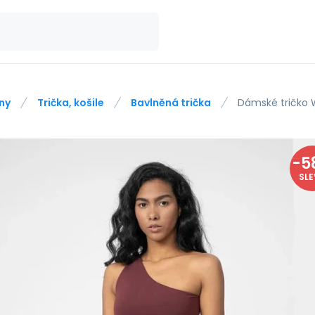
ny
Trička, košile
Bavlněná trička
Dámské tričko 
-
5
SL