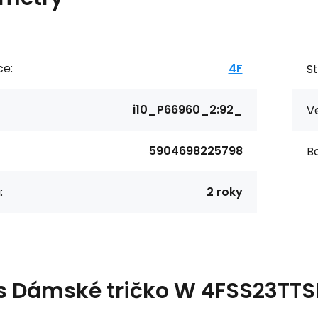
ce:
4F
St
i10_P66960_2:92_
Ve
5904698225798
Ba
:
2 roky
s
Dámské tričko W 4FSS23TTSH