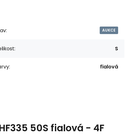
av:
AUKCE
likost:
S
rvy:
fialová
F335 50S fialová - 4F