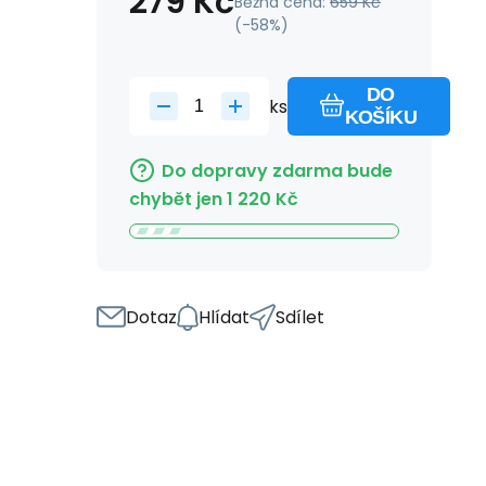
279
Kč
Běžná cena:
659
Kč
(-
58
%)
DO
ks
KOŠÍKU
Do dopravy zdarma bude
chybět jen
1 220
Kč
Dotaz
Hlídat
Sdílet