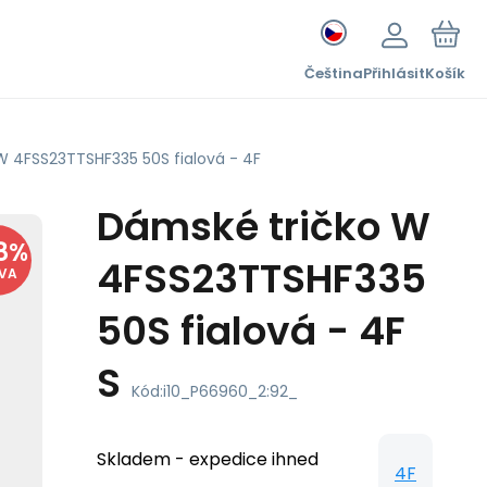
Čeština
Přihlásit
Košík
W 4FSS23TTSHF335 50S fialová - 4F
Dámské tričko W
8
%
4FSS23TTSHF335
EVA
50S fialová - 4F
S
Kód:
i10_P66960_2:92_
Skladem - expedice ihned
4F