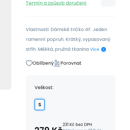
Termín a způsob doručení
Vlastnosti: Dámské tričko 4F. Jeden
ramenní popruh. Krátký, vypasovaný
střih. Měkká, pružná tkanina
Více
Oblíbený
Porovnat
Velikost:
S
231
Kč
bez DPH