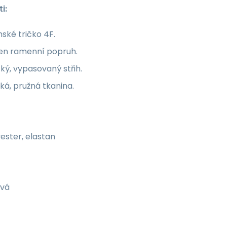
i:
ské tričko 4F.
en ramenní popruh.
ký, vypasovaný střih.
á, pružná tkanina.
ester, elastan
ová