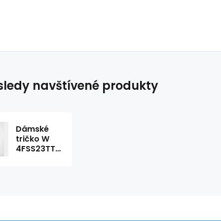
ledy navštívené produkty
Dámské
tričko W
4FSS23TTSHF335
50S fialová
- 4F