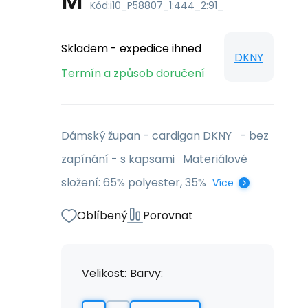
M
Kód:
i10_P58807_1:444_2:91_
Skladem - expedice ihned
DKNY
Termín a způsob doručení
Dámský župan - cardigan DKNY - bez
zapínání - s kapsami Materiálové
složení: 65% polyester, 35%
Více
Oblíbený
Porovnat
Velikost:
Barvy: