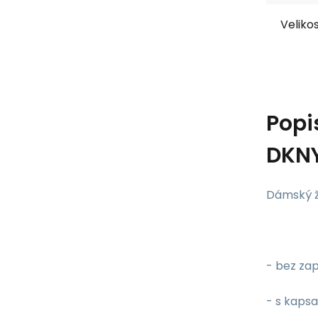
Velikos
Popi
DKN
Dámský ž
- bez za
- s kaps