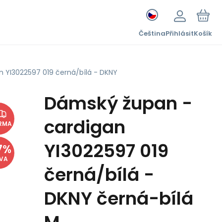
Čeština
Přihlásit
Košík
 YI3022597 019 černá/bílá - DKNY
Dámský župan -
cardigan
RMA
YI3022597 019
7
%
EVA
černá/bílá -
DKNY černá-bílá