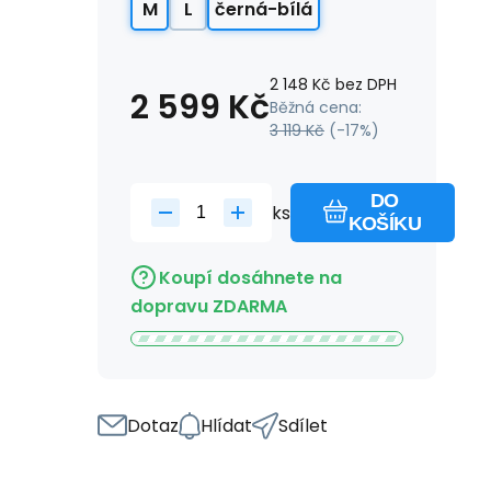
M
L
černá-bílá
2 148
Kč
bez DPH
2 599
Kč
Běžná cena:
3 119
Kč
(-
17
%)
DO
ks
KOŠÍKU
Koupí dosáhnete na
dopravu ZDARMA
Dotaz
Hlídat
Sdílet