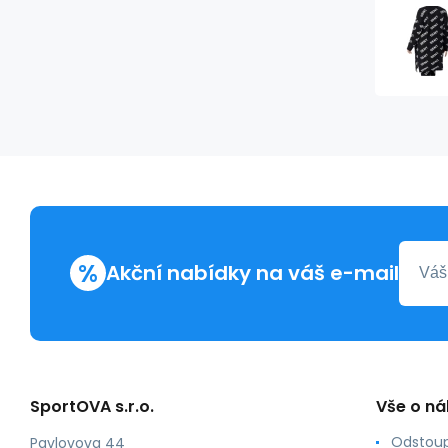
%
Akční nabídky na váš e-mail
SportOVA s.r.o.
Vše o n
Odstoup
Pavlovova 44