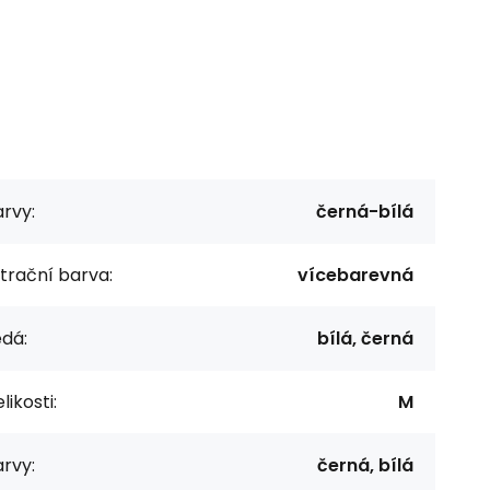
rvy:
černá-bílá
ltrační barva:
vícebarevná
dá:
bílá, černá
likosti:
M
rvy:
černá, bílá