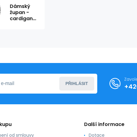
Dámský
župan -
cardigan
YI3022597
019
černá/bílá
- DKNY
Zavol
PŘIHLÁSIT
+42
ákupu
Další informace
ení od smlouvy
Dotace