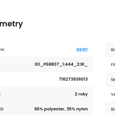
metry
ce:
DKNY
Ba
i10_P58807_1:444_2:91_
Fi
716273936013
še
:
2 roky
Ve
l:
65% polyester, 35% nylon
Ba