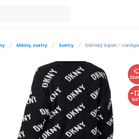
ny
Mikiny, svetry
Svetry
Dámský župan - cardigan
ZDA
-
1
SL