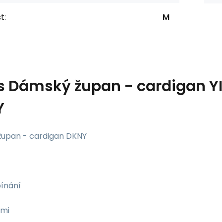
t:
M
s
Dámský župan - cardigan YI
Y
upan - cardigan DKNY
pínání
ami