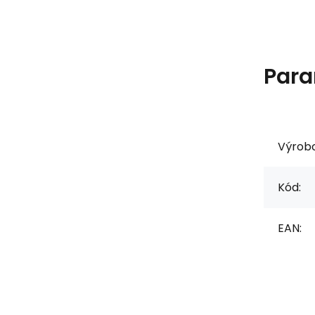
Para
Výrob
Kód:
EAN: