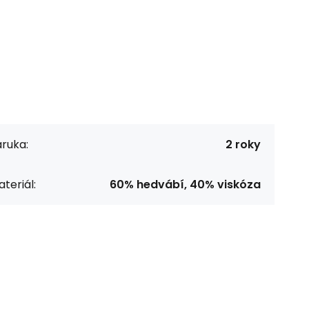
ruka:
2 roky
teriál:
60% hedvábí, 40% viskóza