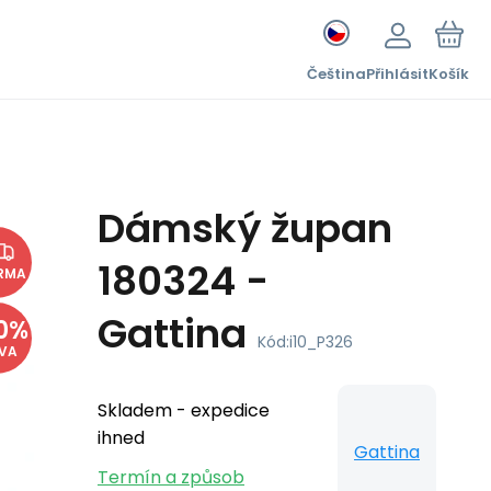
Čeština
Přihlásit
Košík
Dámský župan
180324 -
RMA
Gattina
0
%
Kód:
i10_P326
EVA
Skladem - expedice
ihned
Gattina
Termín a způsob