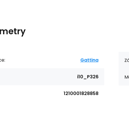
metry
ce:
Gattina
Zá
i10_P326
Ma
1210001828858