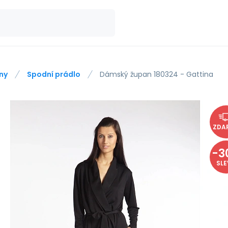
ny
Spodní prádlo
Dámský župan 180324 - Gattina
ZDA
-
3
SL