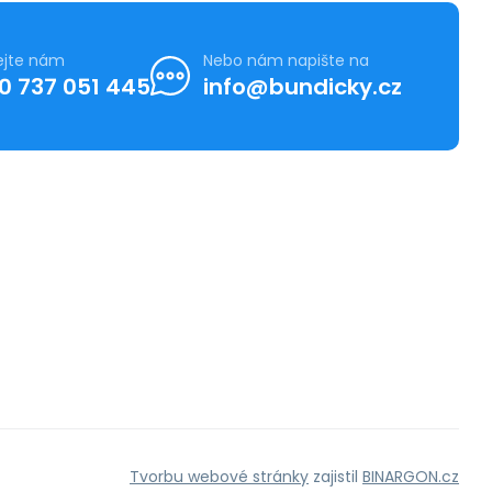
ejte nám
Nebo nám napište na
0 737 051 445
info@bundicky.cz
Tvorbu webové stránky
zajistil
BINARGON.cz