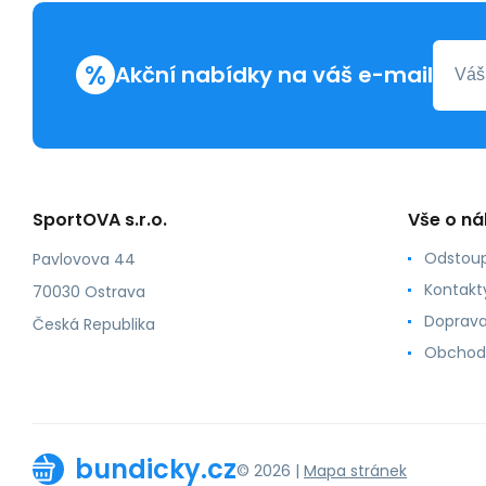
%
Akční nabídky na váš e-mail
SportOVA s.r.o.
Vše o n
Odstoup
Pavlovova 44
Kontakt
70030 Ostrava
Doprava
Česká Republika
Obchod
bundicky.cz
© 2026 |
Mapa stránek