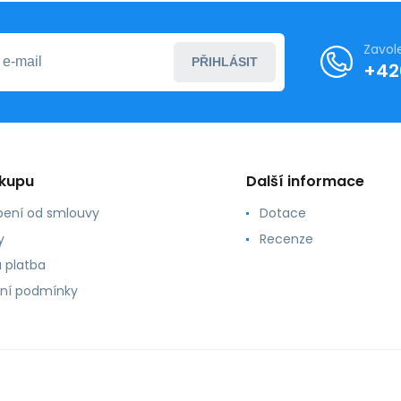
Zavol
PŘIHLÁSIT
+42
ákupu
Další informace
ení od smlouvy
Dotace
y
Recenze
 platba
ní podmínky