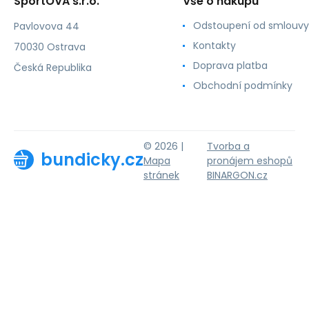
SportOVA s.r.o.
Vše o nákupu
Odstoupení od smlouvy
Pavlovova 44
Kontakty
70030 Ostrava
Doprava platba
Česká Republika
Obchodní podmínky
© 2026 |
Tvorba a
bundicky.cz
Mapa
pronájem eshopů
stránek
BINARGON.cz