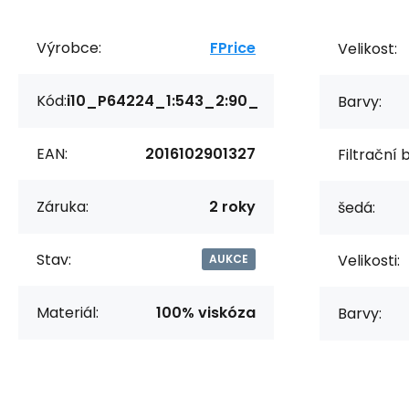
Výrobce:
FPrice
Velikost:
Kód:
i10_P64224_1:543_2:90_
Barvy:
EAN:
2016102901327
Filtrační 
Záruka:
2 roky
šedá:
Stav:
Velikosti:
AUKCE
Materiál:
100% viskóza
Barvy: