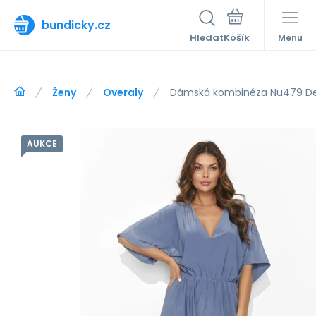
bundicky.cz
Hledat
Menu
Ženy
Overaly
Dámská kombinéza Nu479 D
AUKCE