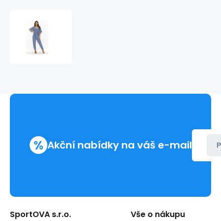
Dámská
kombinéza
Nu479
Denim
-
Numinou
%
Akční nabídky na váš e-mail
P
SportOVA s.r.o.
Vše o nákupu