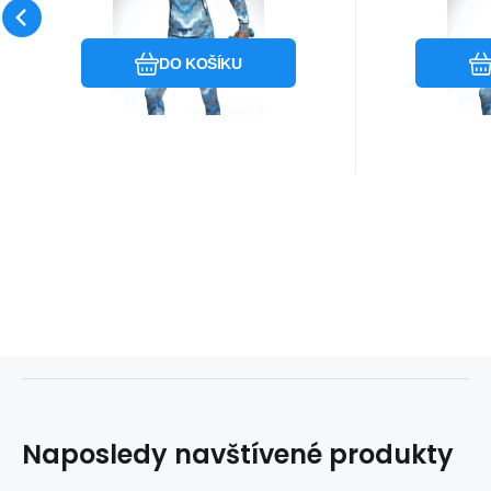
Oblíbený
Porovnat
DO KOŠÍKU
Naposledy navštívené produkty