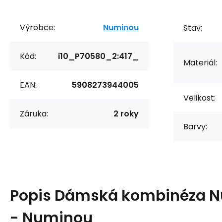
Výrobce:
Numinou
Stav:
Kód:
i10_P70580_2:417_
Materiál:
EAN:
5908273944005
Velikost:
Záruka:
2 roky
Barvy:
Popis
Dámská kombinéza N
- Numinou