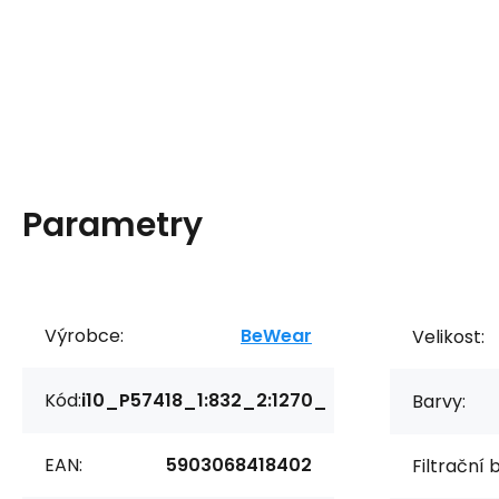
Parametry
Výrobce:
BeWear
Velikost:
Kód:
i10_P57418_1:832_2:1270_
Barvy:
EAN:
5903068418402
Filtrační 