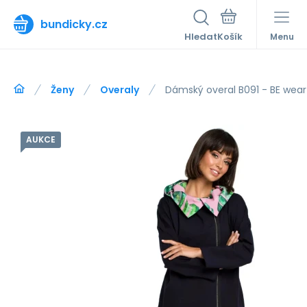
bundicky.cz
Hledat
Menu
Ženy
Overaly
Dámský overal B091 - BE wear
AUKCE