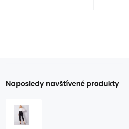
Naposledy navštívené produkty
Dámské
kalhoty
džíny
19001