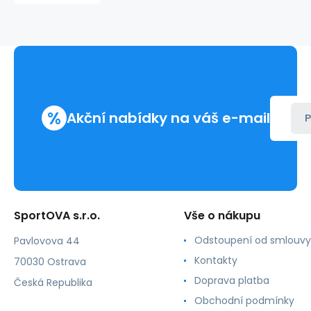
-
FPrice
%
Akční nabídky na váš e-mail
P
SportOVA s.r.o.
Vše o nákupu
Odstoupení od smlouvy
Pavlovova 44
Kontakty
70030 Ostrava
Doprava platba
Česká Republika
Obchodní podmínky