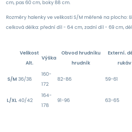
cm, pas 60 cm, boky 88 cm.
Rozměry halenky ve velikosti S/M měřené na plocho: š
celková délka: přední díl - 64 cm, zadní díl - 69 cm, d
Velikost
Obvod hrudníku
Externí. d
Výška
Alt.
hrudník
rukáv
160-
S/M
36/38
82-86
59-61
172
164-
L/XL
40/42
91-96
63-65
178