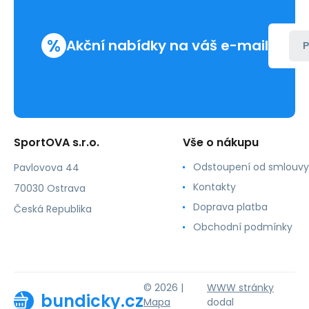
%
Akční nabídky na váš e-mail
P
SportOVA s.r.o.
Vše o nákupu
Odstoupení od smlouvy
Pavlovova 44
Kontakty
70030 Ostrava
Doprava platba
Česká Republika
Obchodní podmínky
© 2026 |
WWW stránky
bundicky.cz
Mapa
dodal