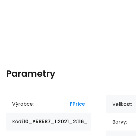
Parametry
Výrobce:
FPrice
Velikost:
Kód:
i10_P58587_1:2021_2:116_
Barvy: