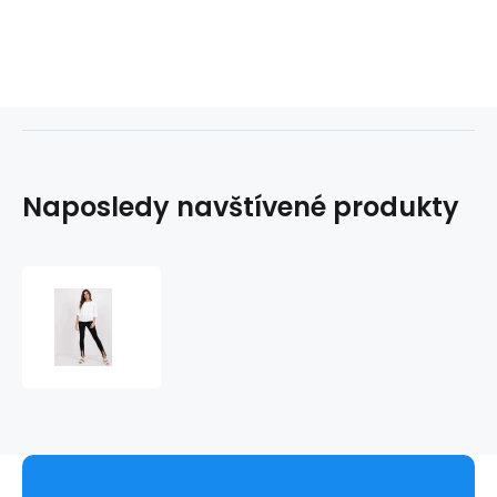
Naposledy navštívené produkty
Dámská
halenka
BZ
1701
-
FPrice