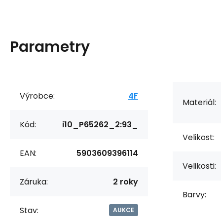
Parametry
Výrobce:
4F
Materiál:
Kód:
i10_P65262_2:93_
Velikost:
EAN:
5903609396114
Velikosti:
Záruka:
2 roky
Barvy:
Stav:
AUKCE