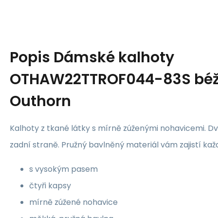
Popis
Dámské kalhoty
OTHAW22TTROF044-83S béž
Outhorn
Kalhoty z tkané látky s mírně zúženými nohavicemi. D
zadní straně. Pružný bavlněný materiál vám zajistí ka
s vysokým pasem
čtyři kapsy
mírně zúžené nohavice