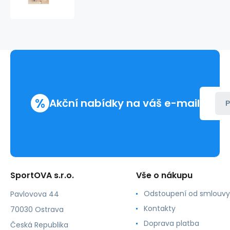
OTHAW22TTROF044-
83S
béžové
-
Outhorn
%
Akční nabídky na váš e-mail
P
SportOVA s.r.o.
Vše o nákupu
Odstoupení od smlouvy
Pavlovova 44
Kontakty
70030 Ostrava
Doprava platba
Česká Republika