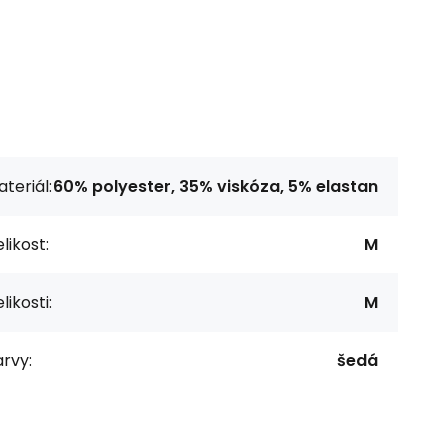
teriál:
60% polyester, 35% viskóza, 5% elastan
likost:
M
likosti:
M
rvy:
šedá