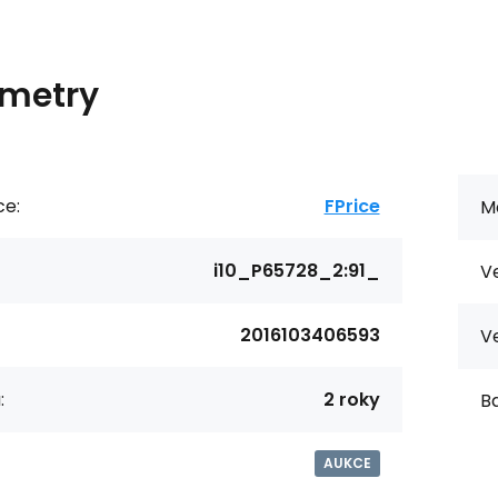
metry
ce:
FPrice
Ma
i10_P65728_2:91_
Ve
2016103406593
Ve
:
2 roky
Ba
AUKCE