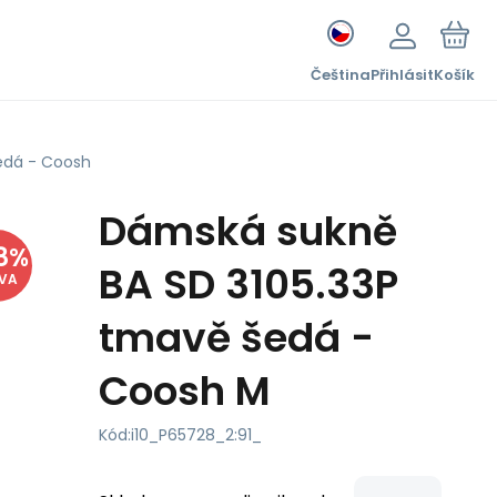
Čeština
Přihlásit
Košík
edá - Coosh
Dámská sukně
8
%
BA SD 3105.33P
EVA
tmavě šedá -
Coosh M
Kód:
i10_P65728_2:91_