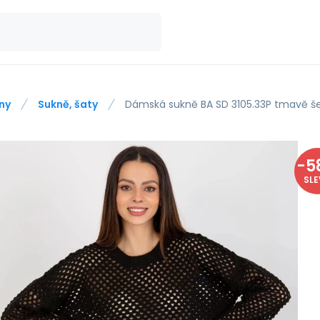
ny
Sukně, šaty
Dámská sukně BA SD 3105.33P tmavě š
-
5
SL