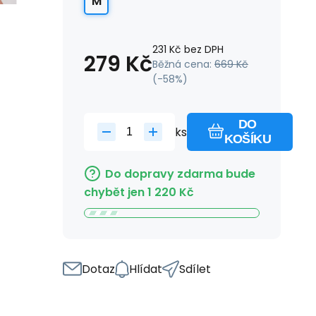
M
231
Kč
bez DPH
279
Kč
Běžná cena:
669
Kč
(-
58
%)
DO
ks
KOŠÍKU
Do dopravy zdarma bude
chybět jen
1 220
Kč
Dotaz
Hlídat
Sdílet