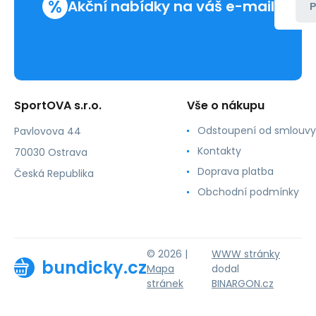
%
Akční nabídky na váš e-mail
P
SportOVA s.r.o.
Vše o nákupu
Odstoupení od smlouvy
Pavlovova 44
Kontakty
70030 Ostrava
Doprava platba
Česká Republika
Obchodní podmínky
© 2026 |
WWW stránky
bundicky.cz
Mapa
dodal
stránek
BINARGON.cz