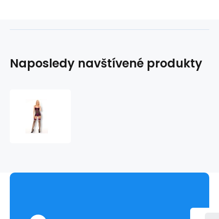
Naposledy navštívené produkty
Sexy
košilka
Sidonia
-
CoFashion