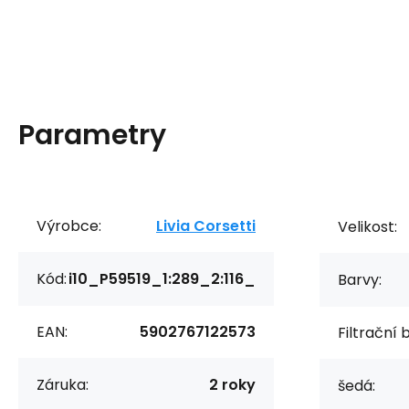
Parametry
Výrobce:
Livia Corsetti
Velikost:
Kód:
i10_P59519_1:289_2:116_
Barvy:
EAN:
5902767122573
Filtrační 
Záruka:
2 roky
šedá: