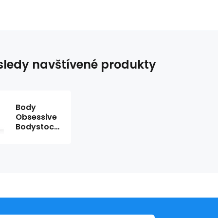
ledy navštívené produkty
Body
Obsessive
Bodystocking
F214