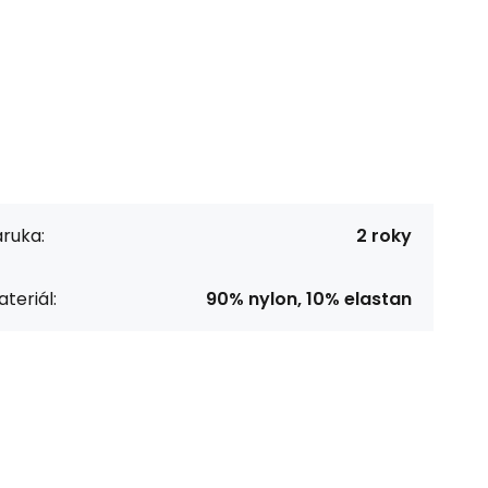
ruka:
2 roky
teriál:
90% nylon, 10% elastan