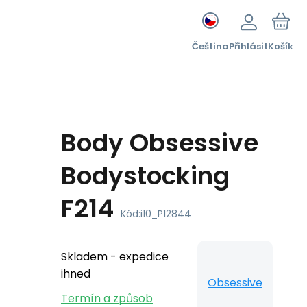
Čeština
Přihlásit
Košík
Body Obsessive
Bodystocking
F214
Kód:
i10_P12844
Skladem - expedice
ihned
Obsessive
Termín a způsob