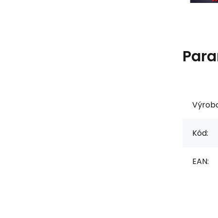
Para
Výrob
Kód:
EAN: