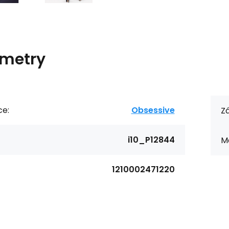
metry
ce:
Obsessive
Zá
i10_P12844
Ma
1210002471220