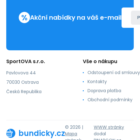
%
Akční nabídky na váš e-mail
P
SportOVA s.r.o.
Vše o nákupu
Odstoupení od smlouvy
Pavlovova 44
Kontakty
70030 Ostrava
Doprava platba
Česká Republika
Obchodní podmínky
© 2026 |
WWW stránky
bundicky.cz
Mapa
dodal