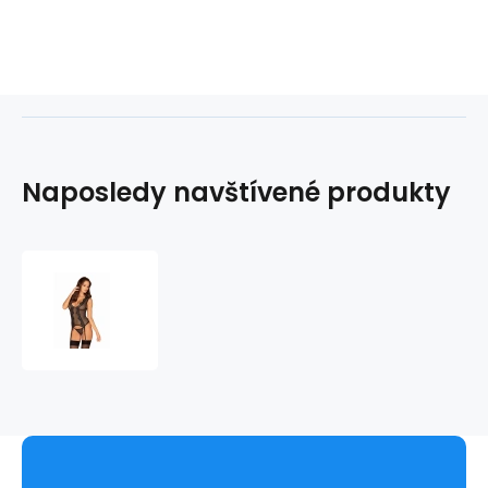
Naposledy navštívené produkty
Elegantní
korzet
Meshlove
corset
-
Obsessive