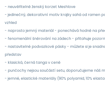
- neuvěřitelně ženský korzet Meshlove
- jedinečný, dekorativní motiv krajky sahá od ramen p
vzhled
- naprosto jemný materiál - ponechává hodně na před
- fenomenální šněrování na zádech - přitahuje pozorn
- nastavitelné podvazkové pásky - můžete si je snadn
představ
- klasická, černá tanga v ceně
- punčochy nejsou součástí setu, doporučujeme náš 
- jemné, elastické materiály (90% polyamid, 10% elast