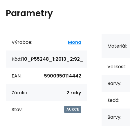
Parametry
Výrobce:
Mona
Materiál:
Kód:
i10_P55248_1:2013_2:92_
Velikost:
EAN:
5900950114442
Barvy:
Záruka:
2 roky
šedá:
Stav:
AUKCE
Barvy: