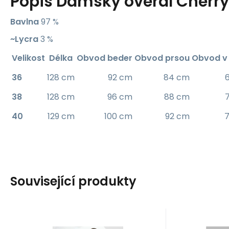
Popis
Dámský overal Cherry
Bavlna
97 %
~Lycra
3 %
Velikost
Délka
Obvod beder
Obvod prsou
Obvod v
36
128 cm
92 cm
84 cm
38
128 cm
96 cm
88 cm
40
129 cm
100 cm
92 cm
Související produkty