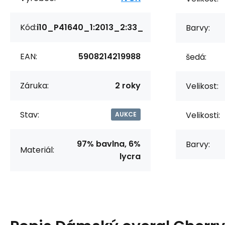
Kód:
i10_P41640_1:2013_2:33_
Barvy:
EAN:
5908214219988
šedá:
Záruka:
2 roky
Velikost:
Stav:
Velikosti:
AUKCE
97% bavlna, 6%
Barvy:
Materiál:
lycra