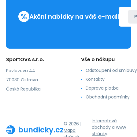
%
Akční nabídky na váš e-mail
P
SportOVA s.r.o.
Vše o nákupu
Odstoupení od smlouvy
Pavlovova 44
Kontakty
70030 Ostrava
Doprava platba
Česká Republika
Obchodní podmínky
Internetové
© 2026 |
obchody
a
www
bundicky.cz
Mapa
stránky
:
stránek