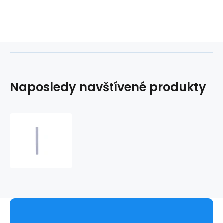
Naposledy navštívené produkty
Ramínka
RB
391
10mm
-
Julimex