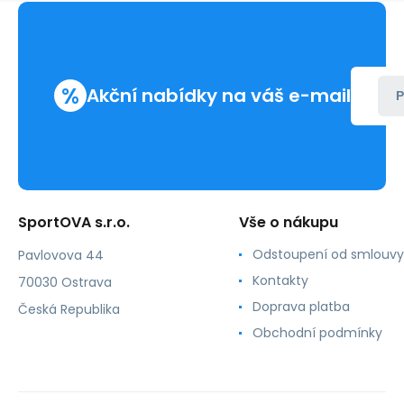
%
Akční nabídky na váš e-mail
P
SportOVA s.r.o.
Vše o nákupu
Odstoupení od smlouvy
Pavlovova 44
Kontakty
70030 Ostrava
Doprava platba
Česká Republika
Obchodní podmínky