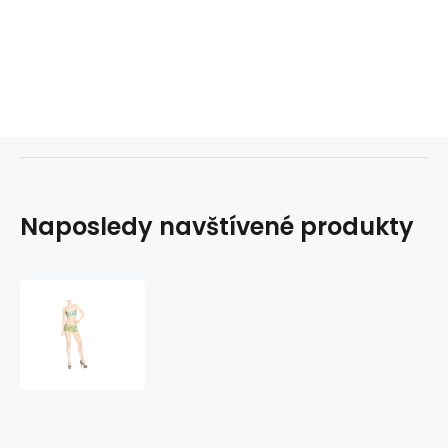
Naposledy navštívené produkty
Dámské
plavky
dvoudílné
2581
-
Marlies
Dekkers