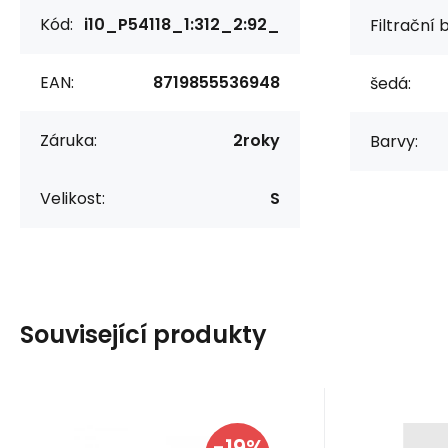
Kód:
i10_P54118_1:312_2:92_
Filtrační 
EAN:
8719855536948
šedá:
Záruka:
2roky
Barvy:
Velikost:
S
Související produkty
Kód dod.:
Kód:
i10_P68485
1210004634210
Kód do
Kó
Skladem - expedice ihned
Skladem 
Calvin Klein
Calvin Klei