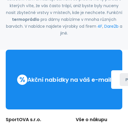
kterých víte, že vás často trápí, aniž byste byly nuceny
nosit zbytečné vrstvy v místech, kde je nechcete. Funkční
termoprádlo
pro dámy nabízíme v mnoha různých
barvách. V nabídce najdete výrobky od firem
4F
,
Dare2b
a
jiné.
%
Akční nabídky na váš e-mail
P
SportOVA s.r.o.
Vše o nákupu