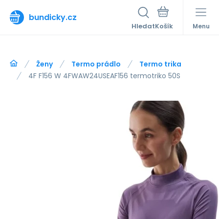
bundicky.cz
Hledat
Menu
Ženy
Termo prádlo
Termo trika
4F F156 W 4FWAW24USEAF156 termotriko 50S