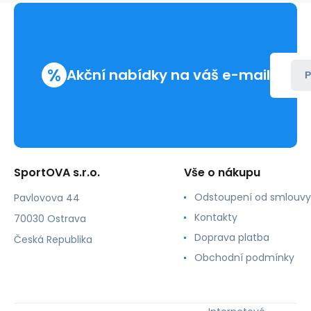
%
Akční nabídky na váš e-mail
P
SportOVA s.r.o.
Vše o nákupu
Odstoupení od smlouvy
Pavlovova 44
Kontakty
70030 Ostrava
Doprava platba
Česká Republika
Obchodní podmínky