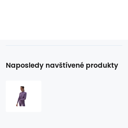
Naposledy navštívené produkty
4F
F156
W
4FWAW24USEAF156
termotriko
50S