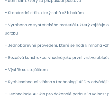
- Střih: slim, který se přizpůsobí postavě
- Standardní střih, který sahá až k bokům
- Vyrobeno ze syntetického materiálu, který zajišťuje
údržbu
- Jednobarevné provedení, které se hodí k mnoha v
- Bezešvá konstrukce, vhodná jako první vrstva obleč
- Výstřih se stojáčkem
- Rychleschnoucí vlákna s technologií 4FDry odvádějí 
- Technologie 4FSkin pro dokonalé padnutí a volnost