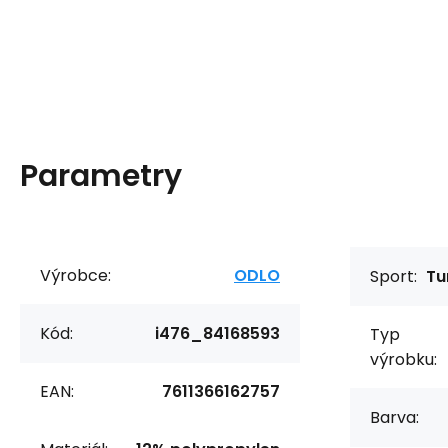
Parametry
Výrobce:
ODLO
Sport:
Tu
Kód:
i476_84168593
Typ
výrobku:
EAN:
7611366162757
Barva: