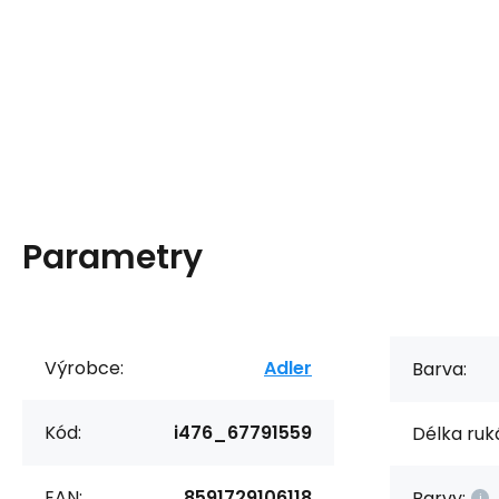
Parametry
Výrobce:
Adler
Barva:
Kód:
i476_67791559
Délka ruk
EAN:
8591729106118
Barvy: