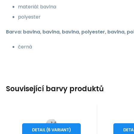
materiál: bavlna
polyester
Barva: bavlna, bavlna, bavlna, polyester, bavlna, po
černá
Související barvy produktů
Kód dod.:
Kód:
i476_910453
MLI-22000
Kód 
Kód
10 - 14 dnů
1
Adler
Adler
399
Kč
Adler Urban W
Adl
od
XS
S
M
L
XL
XS
polokošile MLI-22000
polokoš
DETAIL
(
6
VARIANT
)
DETA
Adler Urban W MLI-22000
Adler Urb