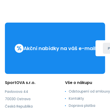
%
Akční nabídky na váš e-mail
P
SportOVA s.r.o.
Vše o nákupu
Odstoupení od smlouvy
Pavlovova 44
Kontakty
70030 Ostrava
Doprava platba
Česká Republika