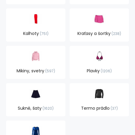
Kalhoty
Kraťasy a šortky
751
238
Mikiny, svetry
Plavky
597
1206
Sukně, šaty
Termo prádlo
1620
37