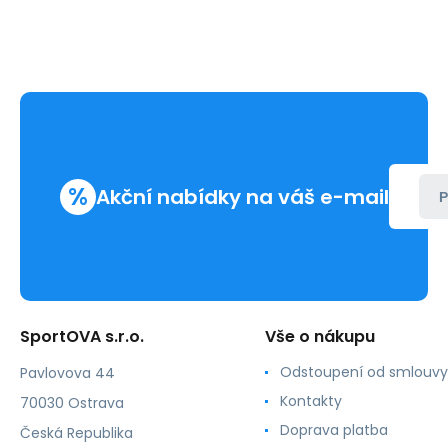
%
Akční nabídky na váš e-mail
P
SportOVA s.r.o.
Vše o nákupu
Odstoupení od smlouvy
Pavlovova 44
Kontakty
70030 Ostrava
Doprava platba
Česká Republika