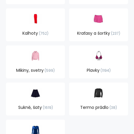
Kalhoty
Kraťasy a šortky
752
237
Mikiny, svetry
Plavky
599
1194
Sukně, šaty
Termo prádlo
1619
38