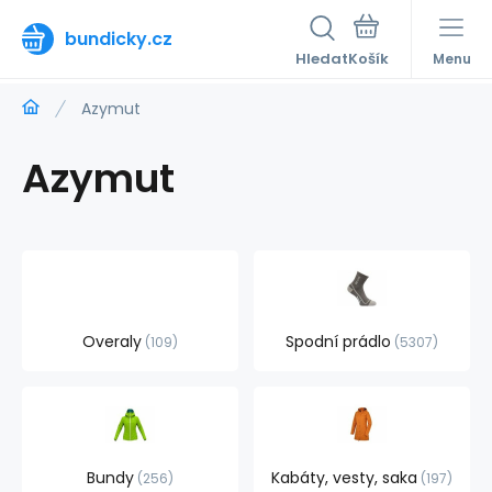
bundicky.cz
Hledat
Menu
Azymut
Azymut
Overaly
Spodní prádlo
109
5307
Bundy
Kabáty, vesty, saka
256
197