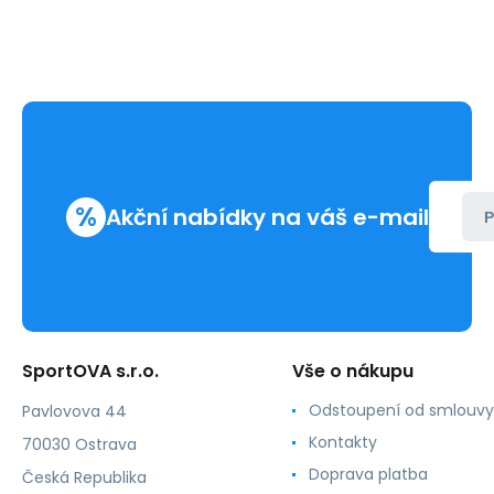
%
Akční nabídky na váš e-mail
P
SportOVA s.r.o.
Vše o nákupu
Odstoupení od smlouvy
Pavlovova 44
Kontakty
70030 Ostrava
Doprava platba
Česká Republika