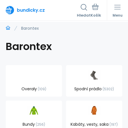
bundicky.cz
Hledat
Menu
Barontex
Barontex
Overaly
Spodní prádlo
109
5302
Bundy
Kabáty, vesty, saka
256
197