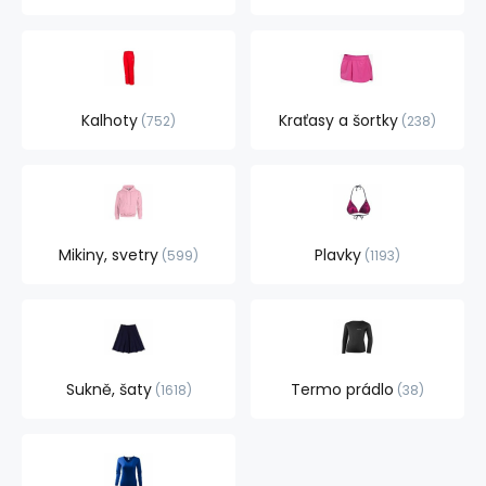
Kalhoty
Kraťasy a šortky
752
238
Mikiny, svetry
Plavky
599
1193
Sukně, šaty
Termo prádlo
1618
38