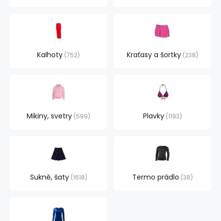
Kalhoty
Kraťasy a šortky
752
238
Mikiny, svetry
Plavky
599
1193
Sukně, šaty
Termo prádlo
1618
38