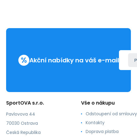
%
Akční nabídky na váš e-mail
P
SportOVA s.r.o.
Vše o nákupu
Odstoupení od smlouvy
Pavlovova 44
Kontakty
70030 Ostrava
Doprava platba
Česká Republika