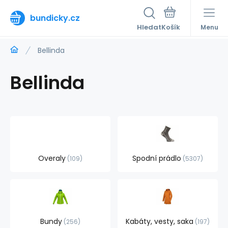
bundicky.cz
Hledat
Menu
Bellinda
Bellinda
Overaly
Spodní prádlo
109
5307
Bundy
Kabáty, vesty, saka
256
197