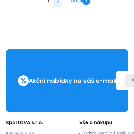
1
2
Další
%
Akční nabídky na váš e-mail
P
SportOVA s.r.o.
Vše o nákupu
Odstoupení od smlouvy
Pavlovova 44