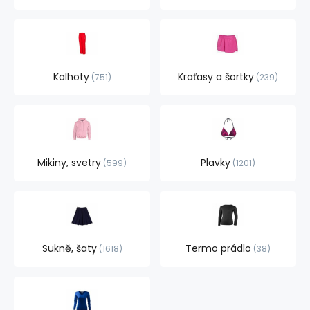
Kalhoty
Kraťasy a šortky
751
239
Mikiny, svetry
Plavky
599
1201
Sukně, šaty
Termo prádlo
1618
38