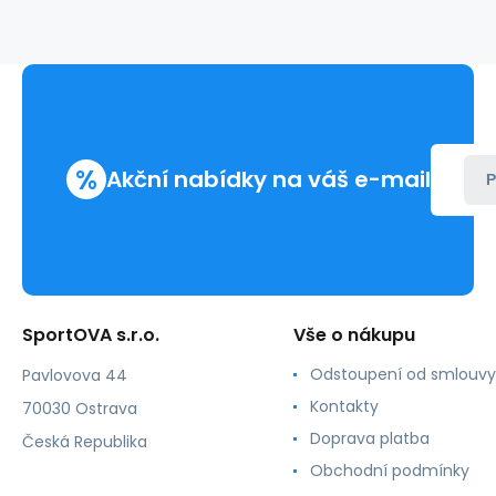
2
%
Akční nabídky na váš e-mail
P
SportOVA s.r.o.
Vše o nákupu
Odstoupení od smlouvy
Pavlovova 44
Kontakty
70030 Ostrava
Doprava platba
Česká Republika
Obchodní podmínky