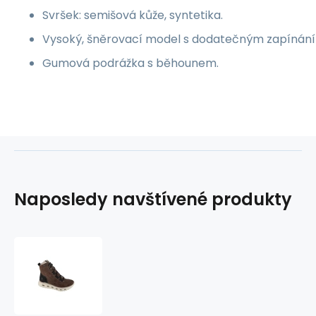
Svršek: semišová kůže, syntetika.
Vysoký, šněrovací model s dodatečným zapínání
Gumová podrážka s běhounem.
Naposledy navštívené produkty
Boty
Rieker
W
M6012-