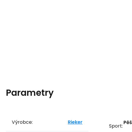
Parametry
Výrobce:
Rieker
Pěš
Sport: