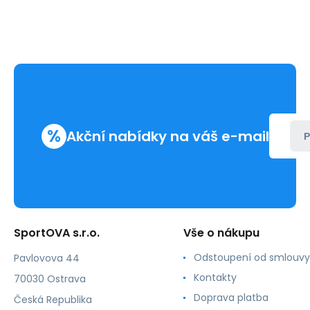
%
Akční nabídky na váš e-mail
P
SportOVA s.r.o.
Vše o nákupu
Odstoupení od smlouvy
Pavlovova 44
Kontakty
70030 Ostrava
Doprava platba
Česká Republika