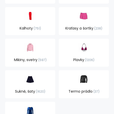
Kalhoty
Kraťasy a šortky
751
238
Mikiny, svetry
Plavky
597
1206
Sukně, šaty
Termo prádlo
1620
37