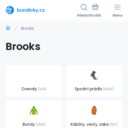
bundicky.cz
Hledat
Menu
Brooks
Brooks
Overaly
Spodní prádlo
109
5310
Bundy
Kabáty, vesty, saka
256
197