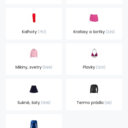
Kalhoty
Kraťasy a šortky
751
239
Mikiny, svetry
Plavky
599
1201
Sukně, šaty
Termo prádlo
1618
38