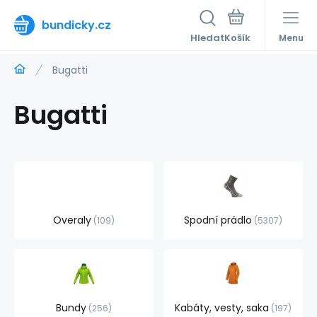
bundicky.cz
Hledat
Menu
Bugatti
Bugatti
Overaly
Spodní prádlo
109
5307
Bundy
Kabáty, vesty, saka
256
197