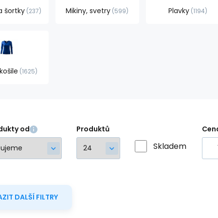
a šortky
Mikiny, svetry
Plavky
237
599
1194
košile
1625
dukty od
Produktů
Cen
Skladem
ZIT DALŠÍ FILTRY