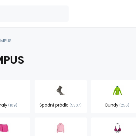
MPUS
MPUS
raly
Spodní prádlo
Bundy
109
5307
256