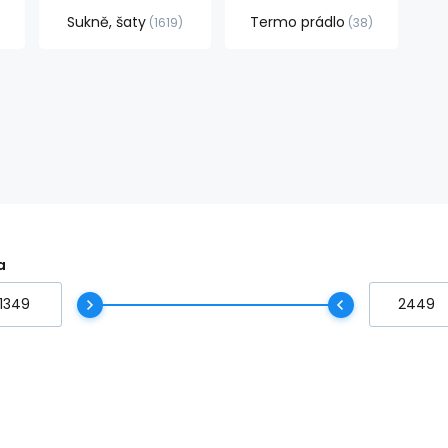
Sukně, šaty
Termo prádlo
1619
38
a