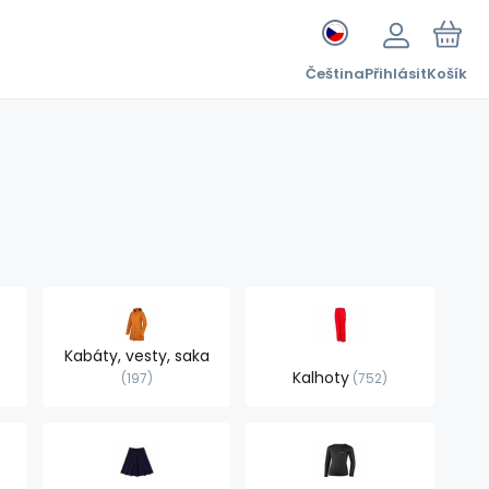
Čeština
Přihlásit
Košík
Kabáty, vesty, saka
Kalhoty
197
752