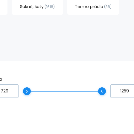
Sukně, šaty
Termo prádlo
1618
38
a