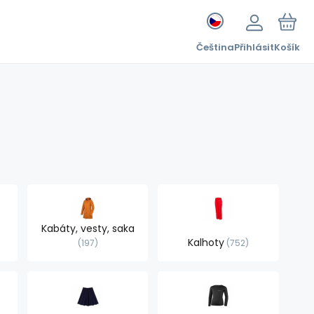
Čeština
Přihlásit
Košík
Kabáty, vesty, saka
Kalhoty
197
752