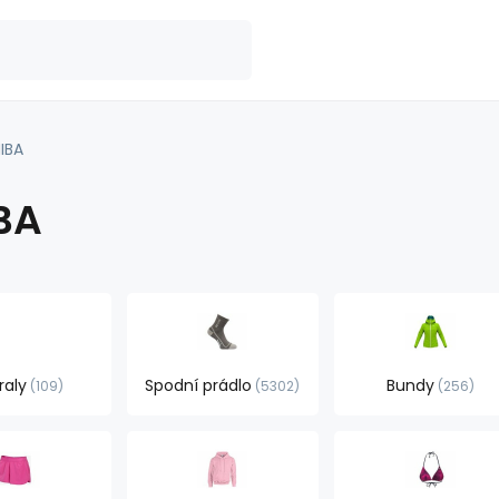
IBA
BA
raly
Spodní prádlo
Bundy
109
5302
256