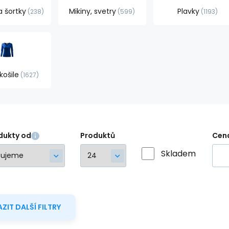
a šortky
Mikiny, svetry
Plavky
238
599
1193
 košile
1627
dukty od
Produktů
Cen
Skladem
ZIT DALŠÍ FILTRY