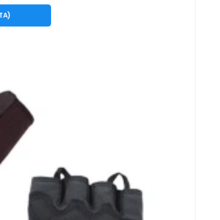
 XL olivově zelené
TA
)
- pogumovaná spodní část s koženou vložkou