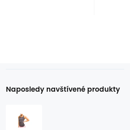
Naposledy navštívené produkty
GymHero
L.A
Classic