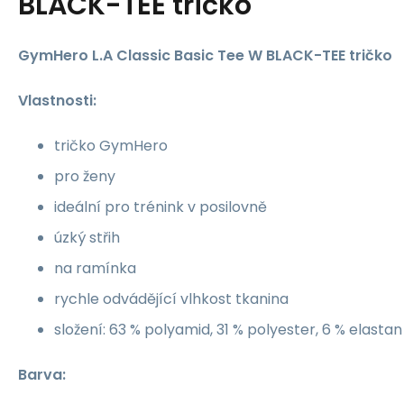
BLACK-TEE tričko
GymHero L.A Classic Basic Tee W BLACK-TEE tričko
Vlastnosti:
tričko GymHero
pro ženy
ideální pro trénink v posilovně
úzký střih
na ramínka
rychle odvádějící vlhkost tkanina
složení: 63 % polyamid, 31 % polyester, 6 % elastan
Barva: