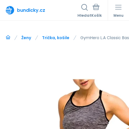
bundicky.cz
Hledat
Menu
Ženy
Trička, košile
GymHero L.A Classic Bas