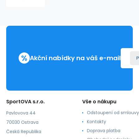
Basic
Tee
W
BLACK-
TEE
tričko
%
Akční nabídky na váš e-mail
P
SportOVA s.r.o.
Vše o nákupu
Odstoupení od smlouvy
Pavlovova 44
Kontakty
70030 Ostrava
Doprava platba
Česká Republika