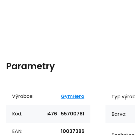
Parametry
Výrobce:
GymHero
Typ výrob
Kód:
i476_55700781
Barva:
EAN:
10037386