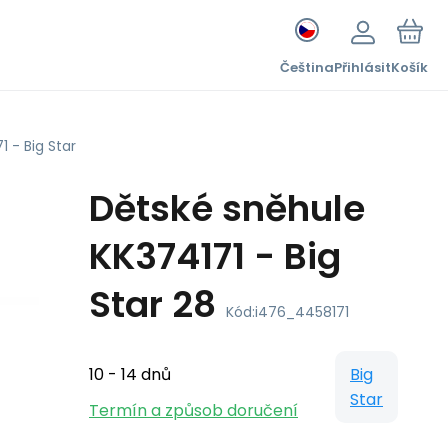
Čeština
Přihlásit
Košík
 - Big Star
Dětské sněhule
KK374171 - Big
Star 28
Kód:
i476_4458171
10 - 14 dnů
Big
Star
Termín a způsob doručení