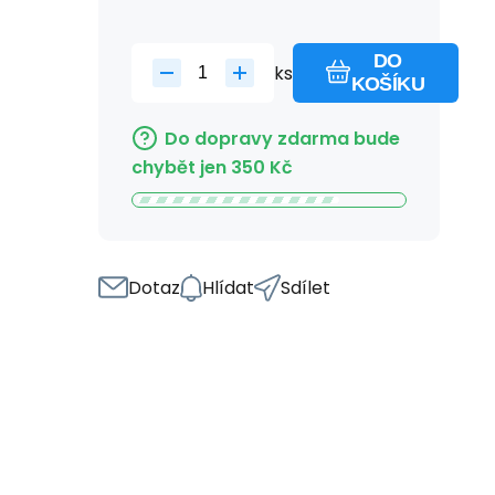
DO
ks
KOŠÍKU
Do dopravy zdarma bude
chybět jen
350
Kč
Dotaz
Hlídat
Sdílet