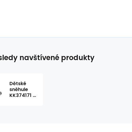
ledy navštívené produkty
Dětské
sněhule
KK374171 -
Big Star