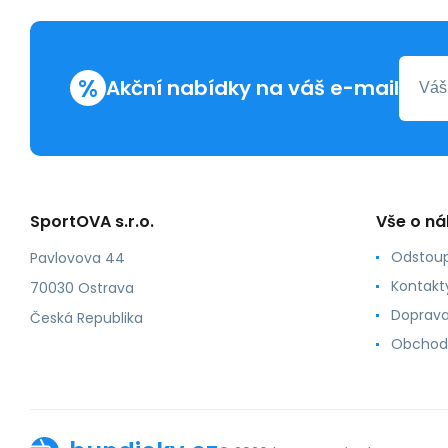
%
Akční nabídky na váš e-mail
SportOVA s.r.o.
Vše o n
Odstoup
Pavlovova 44
Kontakt
70030 Ostrava
Doprava
Česká Republika
Obchod