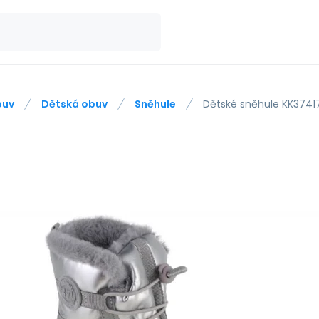
buv
Dětská obuv
Sněhule
Dětské sněhule KK374171