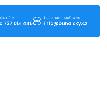
ejte nám
Nebo nám napište na
0 737 051 445
info@bundicky.cz