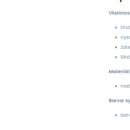
Vlastnost
Dívč
Vys
Zate
Sil
Materiál:
mate
Barva: s
bar