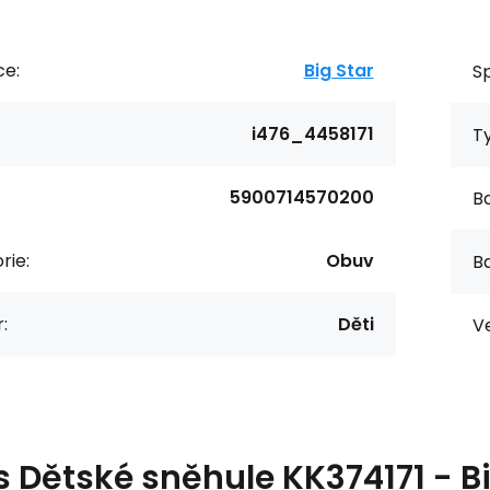
ce:
Big Star
Sp
i476_4458171
T
5900714570200
Ba
rie:
Obuv
Ba
:
Děti
Ve
s
Dětské sněhule KK374171 - Bi