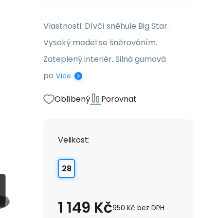
Vlastnosti: Dívčí sněhule Big Star.
Vysoký model se šněrováním.
Zateplený interiér. Silná gumová
po
Více
Oblíbený
Porovnat
Velikost:
28
1 149
Kč
950
Kč
bez DPH