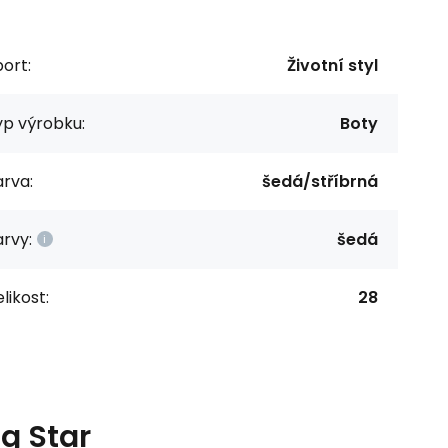
ort:
Životní styl
yp výrobku:
Boty
rva:
šedá/stříbrná
rvy:
šedá
likost:
28
g Star