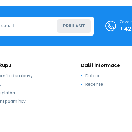
Zavol
PŘIHLÁSIT
+42
ákupu
Další informace
ení od smlouvy
Dotace
y
Recenze
 platba
ní podmínky