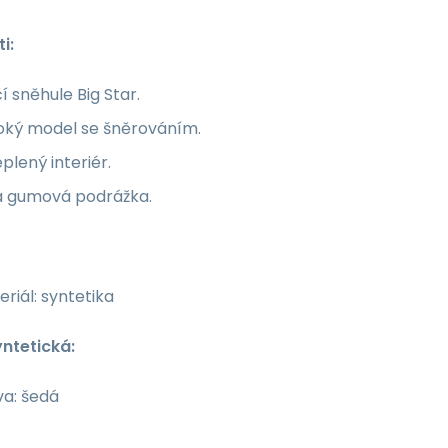
i:
í sněhule Big Star.
oký model se šněrováním.
plený interiér.
ná gumová podrážka.
riál: syntetika
yntetická:
va: šedá