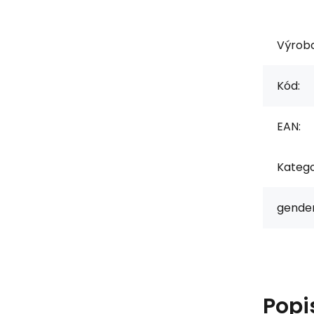
Výrob
Kód:
EAN:
Katego
gender
Popi