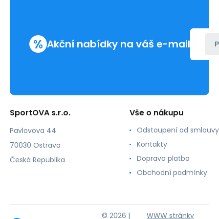
Adidas
%
Akční nabídky na váš e-mail
P
SportOVA s.r.o.
Vše o nákupu
Odstoupení od smlouvy
Pavlovova 44
Kontakty
70030 Ostrava
Doprava platba
Česká Republika
Obchodní podmínky
© 2026 |
WWW stránky