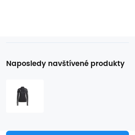
Naposledy navštívené produkty
Dámská
mikina
Tiro
23
League
W
HS3484
-