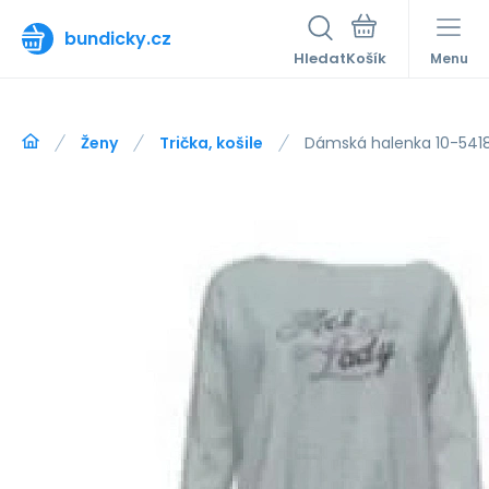
bundicky.cz
Hledat
Menu
Ženy
Trička, košile
Dámská halenka 10-541