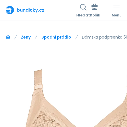
bundicky.cz
Hledat
Menu
Ženy
Spodní prádlo
Dámská podprsenka 5