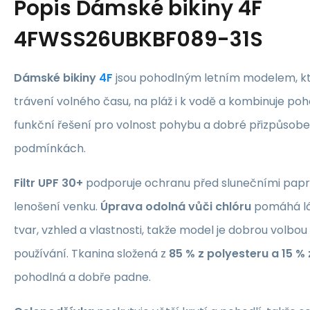
Popis
Dámské bikiny 4F
4FWSS26UBKBF089-31S
Dámské bikiny
4F
jsou pohodlným letním modelem, kte
trávení volného času, na pláž i k vodě a kombinuje poho
funkční řešení pro volnost pohybu a dobré přizpůsoben
podmínkách.
Filtr UPF 30+
podporuje ochranu před slunečními paprs
lenošení venku.
Úprava odolná vůči chlóru
pomáhá lát
tvar, vzhled a vlastnosti, takže model je dobrou volbou 
používání. Tkanina složená z
85 % z polyesteru a 15 %
pohodlná a dobře padne.