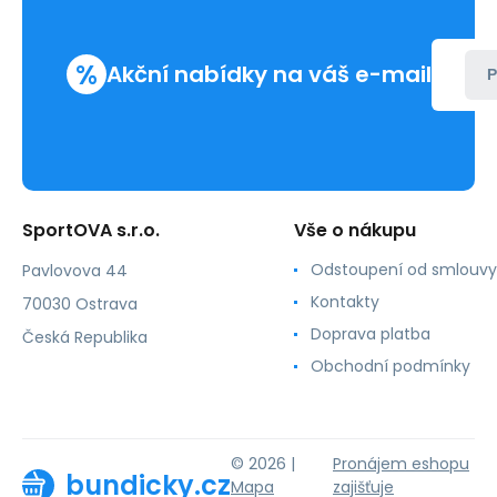
%
Akční nabídky na váš e-mail
P
SportOVA s.r.o.
Vše o nákupu
Odstoupení od smlouvy
Pavlovova 44
Kontakty
70030 Ostrava
Doprava platba
Česká Republika
Obchodní podmínky
© 2026 |
Pronájem eshopu
bundicky.cz
Mapa
zajišťuje