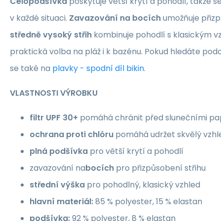
Celopodšívka
poskytuje větší krytí a pohodlí, takže s
v každé situaci.
Zavazování na bocích
umožňuje přizp
středně vysoký střih
kombinuje pohodlí s klasickým v
praktická volba na pláž i k bazénu. Pokud hledáte po
se také na
plavky - spodní díl bikin
.
VLASTNOSTI VÝROBKU
filtr UPF 30+
pomáhá chránit před slunečními pa
ochrana proti chlóru
pomáhá udržet skvělý vzhle
plná podšívka
pro větší krytí a pohodlí
zavazování na
bocích
pro přizpůsobení střihu
střední výška
pro pohodlný, klasický vzhled
hlavní materiál:
85 % polyester, 15 % elastan
podšívka:
92 % polyester, 8 % elastan