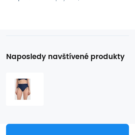
Naposledy navštívené produkty
Dámské
bikiny
4F
4FWSS26UBKBF089-
31S