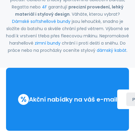
Regatta nebo
4F
garantují
precizní provedení, lehký
materiál i stylový design
. Váháte, kterou vybrat?
Dámské softshellové bundy
jsou lehoučké, snadno je
složíte do batohu a skvěle chrání před větrem. Výborně se
hodí k vrstvení třeba přes fleecovou mikinu. Nepromokavé
harshellové
zimní bundy
chrání i proti dešti a sněhu. Do
práce nebo na procházky oceníte stylový
dámský kabát
.
%
Akční nabídky na váš e-mail
P