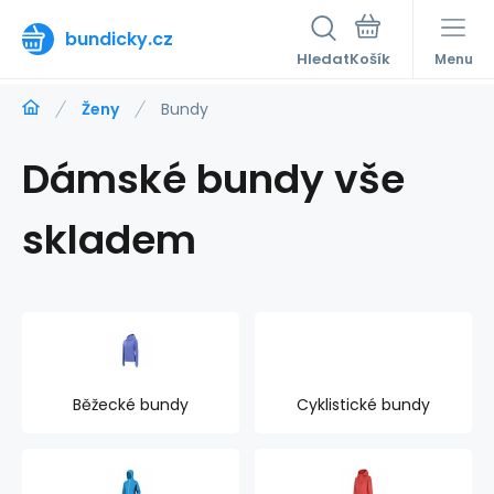
bundicky.cz
Hledat
Menu
Ženy
Bundy
Dámské bundy vše
skladem
Běžecké bundy
Cyklistické bundy