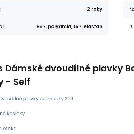
:
2 roky
še
l:
85% polyamid, 15% elastan
Ba
s
Dámské dvoudílné plavky Ba
 - Self
voudílné plavky od značky Self
ené košíčky
p efekt