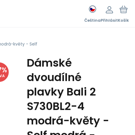
Čeština
Přihlásit
Košík
odrá-květy - Self
Dámské
7
%
dvoudílné
EVA
plavky Bali 2
S730BL2-4
modrá-květy -