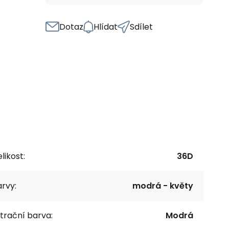
Dotaz
Hlídat
Sdílet
likost:
36D
rvy:
modrá - květy
ltrační barva:
Modrá