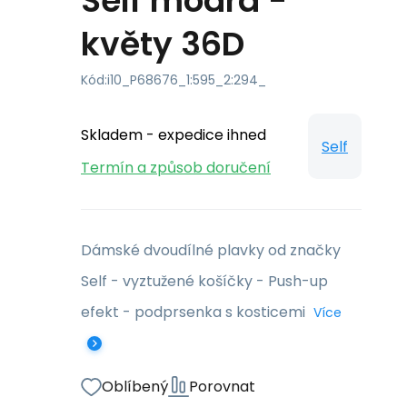
Self modrá -
květy 36D
Kód:
i10_P68676_1:595_2:294_
Skladem - expedice ihned
Self
Termín a způsob doručení
Dámské dvoudílné plavky od značky
Self - vyztužené košíčky - Push-up
efekt - podprsenka s kosticemi
Více
Oblíbený
Porovnat