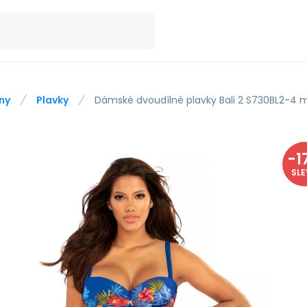
ny
Plavky
Dámské dvoudílné plavky Bali 2 S730BL2-4 m
-
1
SL