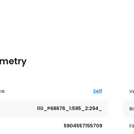
metry
ce:
Self
Ve
i10_P68676_1:595_2:294_
Ba
5904557155709
Fi