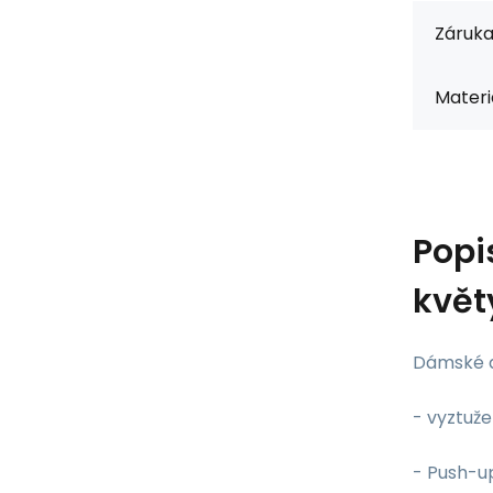
Záruka
Materiá
Popi
květy
Dámské d
- vyztuž
- Push-u