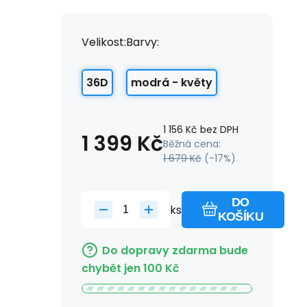
Velikost:
Barvy:
36D
modrá - květy
1 156
Kč
bez DPH
1 399
Kč
Běžná cena:
1 679
Kč
(-
17
%)
DO
ks
KOŠÍKU
Do dopravy zdarma bude
chybět jen
100
Kč