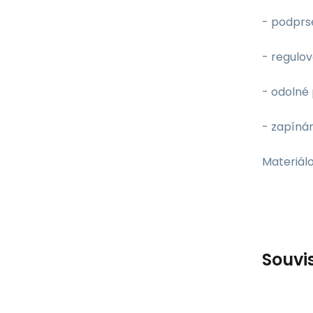
- podprs
- regulo
- odolné 
- zapínán
Materiálo
Souvi