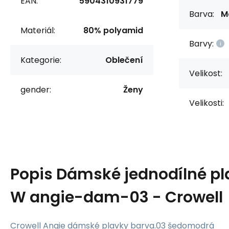
EAN:
5904310931779
Barva:
M
Materiál:
80% polyamid
Barvy:
Kategorie:
Oblečení
Velikost:
gender:
Ženy
Velikosti:
Popis
Dámské jednodílné pl
W angie-dam-03 - Crowell
Crowell Angie dámské plavky barva.03 šedomodrá