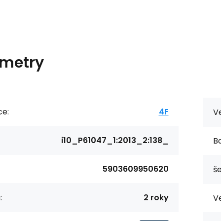
metry
ce:
4F
Ve
i10_P61047_1:2013_2:138_
Ba
5903609950620
še
:
2 roky
Ve