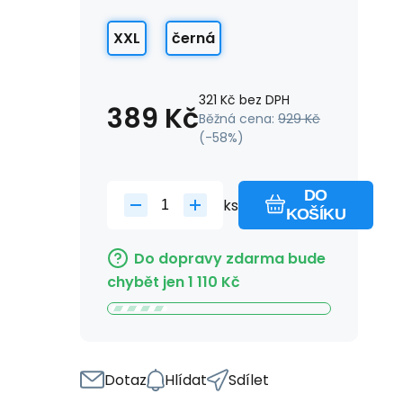
XXL
černá
321
Kč
bez DPH
389
Kč
Běžná cena:
929
Kč
(-
58
%)
DO
ks
KOŠÍKU
Do dopravy zdarma bude
chybět jen
1 110
Kč
Dotaz
Hlídat
Sdílet