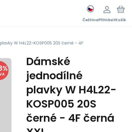
Čeština
Přihlásit
Košík
plavky W H4L22-KOSP005 20S černé - 4F
Dámské
8
%
jednodílné
EVA
plavky W H4L22-
KOSP005 20S
černé - 4F černá