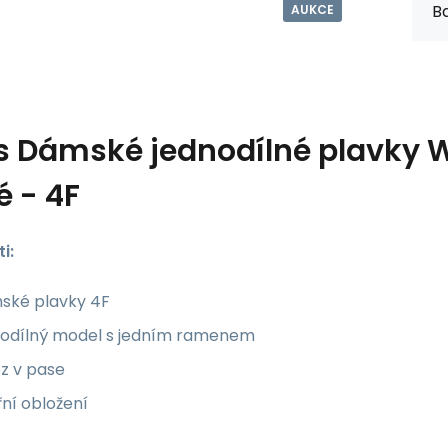
Ba
AUKCE
s
Dámské jednodílné plavky 
é - 4F
i:
ské plavky 4F
nodílný model s jedním ramenem
z v pase
řní obložení