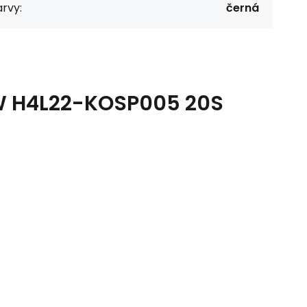
rvy:
černá
W H4L22-KOSP005 20S