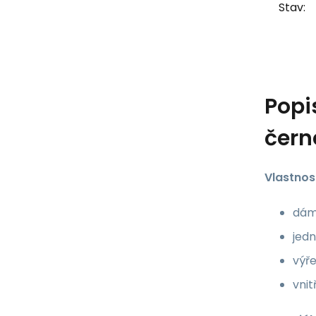
Stav:
Popi
čern
Vlastnost
dám
jed
výře
vnit