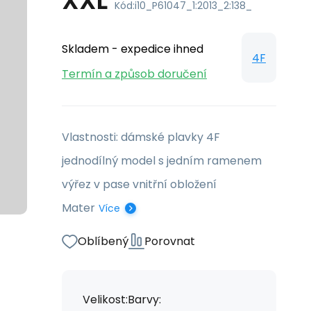
XXL
Kód:
i10_P61047_1:2013_2:138_
Skladem - expedice ihned
4F
Termín a způsob doručení
Vlastnosti: dámské plavky 4F
jednodílný model s jedním ramenem
výřez v pase vnitřní obložení
Mater
Více
Oblíbený
Porovnat
Velikost:
Barvy: