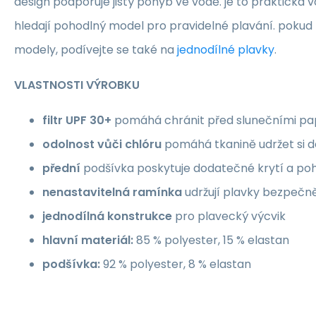
design podporuje jistý pohyb ve vodě. je to praktická v
hledají pohodlný model pro pravidelné plavání. poku
modely, podívejte se také na
jednodílné plavky
.
VLASTNOSTI VÝROBKU
filtr UPF 30+
pomáhá chránit před slunečními pap
odolnost vůči chlóru
pomáhá tkanině udržet si dé
přední
podšívka poskytuje dodatečné krytí a poh
nenastavitelná ramínka
udržují plavky bezpečn
jednodílná konstrukce
pro plavecký výcvik
hlavní materiál:
85 % polyester, 15 % elastan
podšívka:
92 % polyester, 8 % elastan