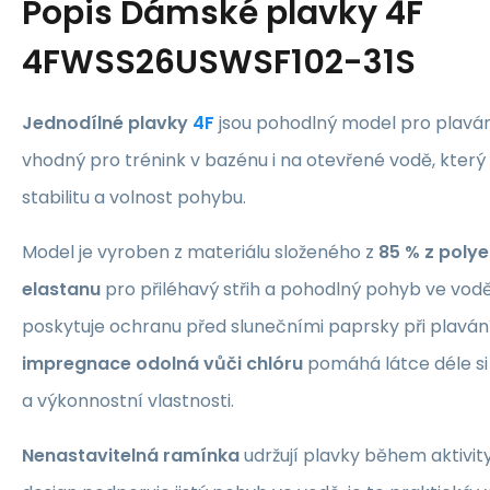
Popis
Dámské plavky 4F
4FWSS26USWSF102-31S
Jednodílné plavky
4F
jsou pohodlný model pro plavání
vhodný pro trénink v bazénu i na otevřené vodě, který
stabilitu a volnost pohybu.
Model je vyroben z materiálu složeného z
85 % z polye
elastanu
pro přiléhavý střih a pohodlný pohyb ve vod
poskytuje ochranu před slunečními paprsky při plaván
impregnace odolná vůči chlóru
pomáhá látce déle si 
a výkonnostní vlastnosti.
Nenastavitelná ramínka
udržují plavky během aktivit