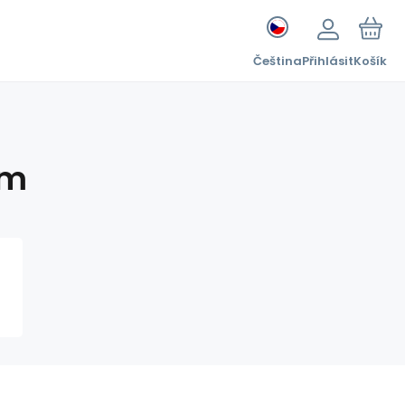
Čeština
Přihlásit
Košík
em