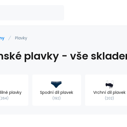
ny
Plavky
ské plavky - vše sklad
ílné plavky
Spodní díl plavek
Vrchní díl plavek
264
192
202