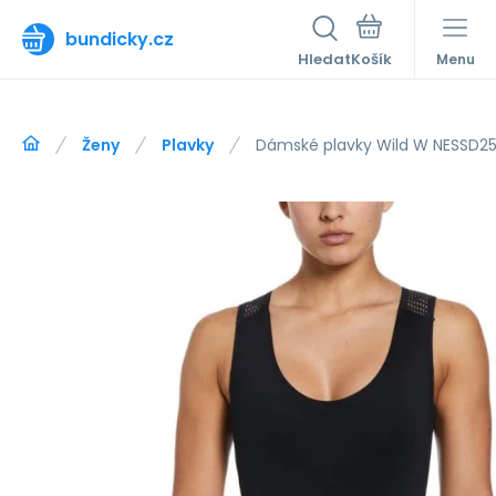
bundicky.cz
Hledat
Menu
Ženy
Plavky
Dámské plavky Wild W NESSD250