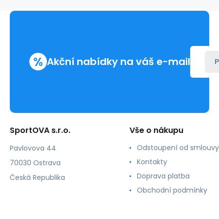
Marilyn
%
Akční nabídky na váš e-mail
P
SportOVA s.r.o.
Vše o nákupu
Odstoupení od smlouvy
Pavlovova 44
Kontakty
70030 Ostrava
Doprava platba
Česká Republika
Obchodní podmínky