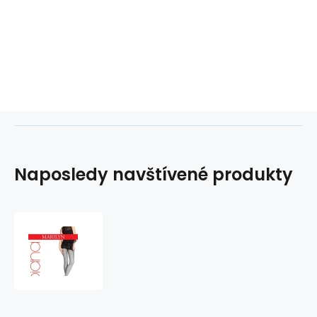
Naposledy navštívené produkty
Dámské
punčochové
kalhoty
Diana
802
-