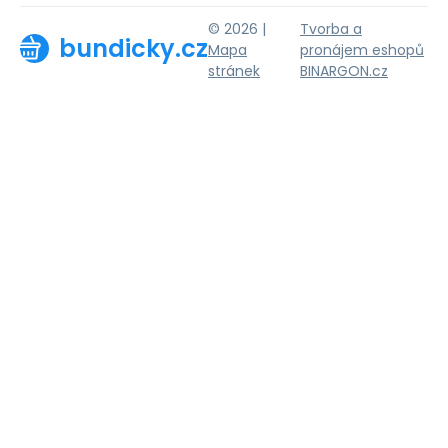
© 2026 |
Tvorba a
bundicky.cz
Mapa
pronájem eshopů
stránek
BINARGON.cz